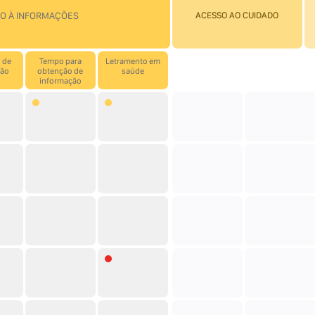
O À INFORMAÇÕES
ACESSO AO CUIDADO
 de
Tempo para
Letramento em
ção
obtenção de
saúde
informação