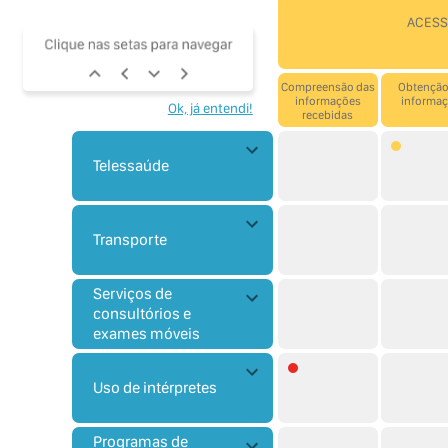
ACESS
Compreensão das
Obtenção
informações
informa
Ok, já entendi!
recebidas
Telessaúde
Transporte
Serviços de
consultórios e
exames móveis
Uso de intérpretes
Programas de